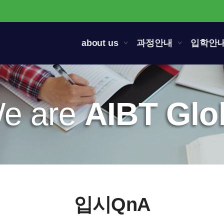
about us
과정안내
입학안
e are
AIBT Glo
입시QnA