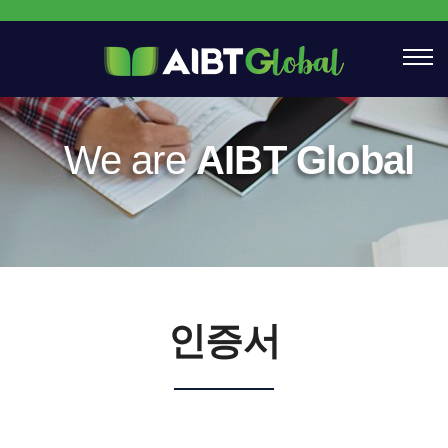
We are
AIBT Global
인증서