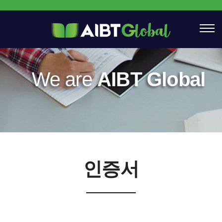
We are
AIBT Global
인증서