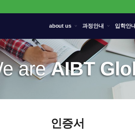
about us
과정안내
입학안
e are
AIBT Glo
인증서