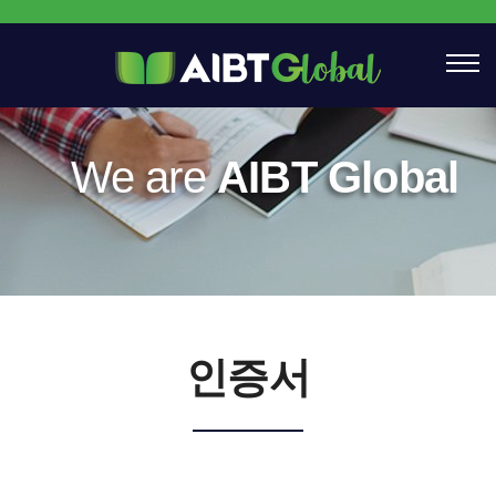
We are
AIBT Global
인증서